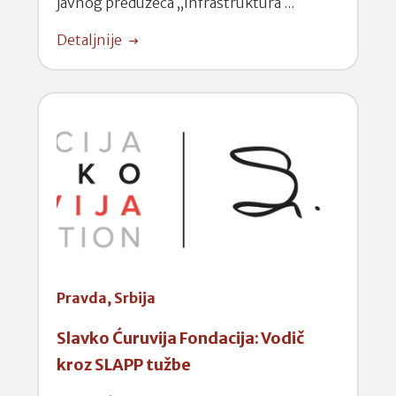
javnog preduzeća „Infrastruktura ...
Detaljnije
Pravda,
Srbija
Slavko Ćuruvija Fondacija: Vodič
kroz SLAPP tužbe