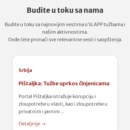
Budite u toku sa nama
Budite u toku sa najnovijim vestima o SLAPP tužbama i
našim aktivnostima.
Ovde ćete pronaći sve relevantne vesti i saopštenja.
Srbija
Pištaljka: Tužbe uprkos činjenicama
Portal Pištaljka istražuje korupciju i
zloupotrebe u vlasti, kao i zloupotrebe u
privatnim i javnim ...
Detaljnije