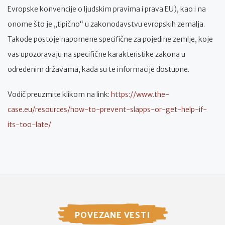
Evropske konvencije o ljudskim pravima i prava EU), kao i na
onome što je „tipično“ u zakonodavstvu evropskih zemalja.
Takođe postoje napomene specifične za pojedine zemlje, koje
vas upozoravaju na specifične karakteristike zakona u
određenim državama, kada su te informacije dostupne.
Vodič preuzmite klikom na link:
https://www.the-
case.eu/resources/how-to-prevent-slapps-or-get-help-if-
its-too-late/
POVEZANE VESTI