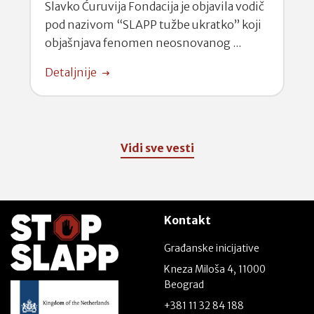
Slavko Ćuruvija Fondacija je objavila vodič
pod nazivom “SLAPP tužbe ukratko” koji
objašnjava fenomen neosnovanog ...
Detaljnije
Vidi sve vesti
Kontakt
Građanske inicijative
Kneza Miloša 4, 11000
Beograd
+381 11 32 84 188