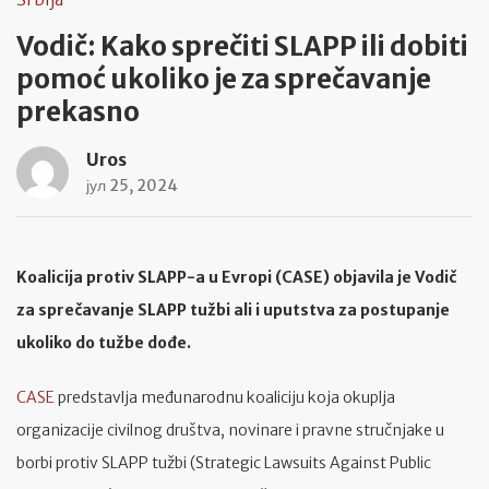
Vodič: Kako sprečiti SLAPP ili dobiti
pomoć ukoliko je za sprečavanje
prekasno
Uros
јул 25, 2024
Koalicija protiv SLAPP-a u Evropi (CASE) objavila je Vodič
za sprečavanje SLAPP tužbi ali i uputstva za postupanje
ukoliko do tužbe dođe.
CASE
predstavlja međunarodnu koaliciju koja okuplja
organizacije civilnog društva, novinare i pravne stručnjake u
borbi protiv SLAPP tužbi (Strategic Lawsuits Against Public