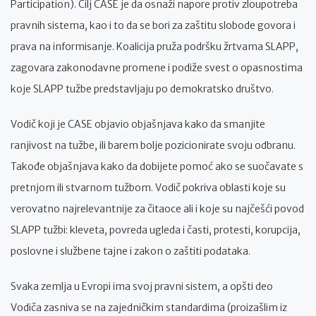
Participation). Cilj CASE je da osnaži napore protiv zloupotreba
pravnih sistema, kao i to da se bori za zaštitu slobode govora i
prava na informisanje. Koalicija pruža podršku žrtvama SLAPP,
zagovara zakonodavne promene i podiže svest o opasnostima
koje SLAPP tužbe predstavljaju po demokratsko društvo.
Vodič koji je CASE objavio objašnjava kako da smanjite
ranjivost na tužbe, ili barem bolje pozicionirate svoju odbranu.
Takođe objašnjava kako da dobijete pomoć ako se suočavate s
pretnjom ili stvarnom tužbom. Vodič pokriva oblasti koje su
verovatno najrelevantnije za čitaoce ali i koje su najčešći povod
SLAPP tužbi: kleveta, povreda ugleda i časti, protesti, korupcija,
poslovne i službene tajne i zakon o zaštiti podataka.
Svaka zemlja u Evropi ima svoj pravni sistem, a opšti deo
Vodiča zasniva se na zajedničkim standardima (proizašlim iz