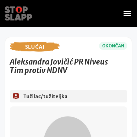
OKONČAN
SLUČAJ
Aleksandra Jovičić PR Niveus
Tim protiv NDNV
Tužilac/tužiteljka