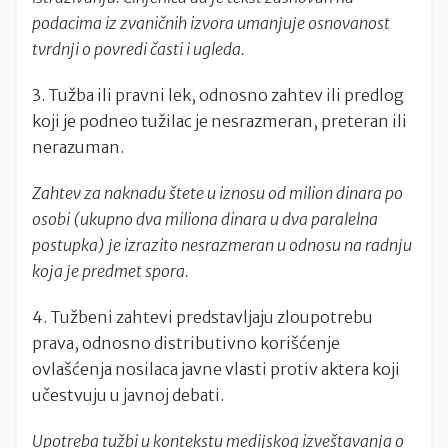
podacima iz zvaničnih izvora umanjuje osnovanost
tvrdnji o povredi časti i ugleda.
3. Tužba ili pravni lek, odnosno zahtev ili predlog
koji je podneo tužilac je nesrazmeran, preteran ili
nerazuman.
Zahtev za naknadu štete u iznosu od milion dinara po
osobi (ukupno dva miliona dinara u dva paralelna
postupka) je izrazito nesrazmeran u odnosu na radnju
koja je predmet spora.
4. Tužbeni zahtevi predstavljaju zloupotrebu
prava, odnosno distributivno korišćenje
ovlašćenja nosilaca javne vlasti protiv aktera koji
učestvuju u javnoj debati.
Upotreba tužbi u kontekstu medijskog izveštavanja o