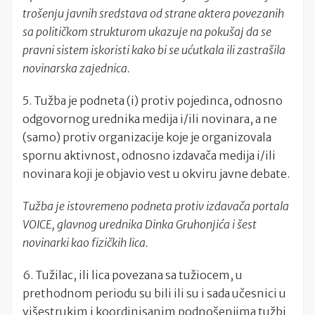
trošenju javnih sredstava od strane aktera povezanih
sa političkom strukturom ukazuje na pokušaj da se
pravni sistem iskoristi kako bi se ućutkala ili zastrašila
novinarska zajednica.
5. Tužba je podneta (i) protiv pojedinca, odnosno
odgovornog urednika medija i/ili novinara, a ne
(samo) protiv organizacije koje je organizovala
spornu aktivnost, odnosno izdavača medija i/ili
novinara koji je objavio vest u okviru javne debate.
Tužba je istovremeno podneta protiv izdavača portala
VOICE, glavnog urednika Dinka Gruhonjića i šest
novinarki kao fizičkih lica.
6. Tužilac, ili lica povezana sa tužiocem, u
prethodnom periodu su bili ili su i sada učesnici u
višestrukim i koordinisanim podnošenjima tužbi