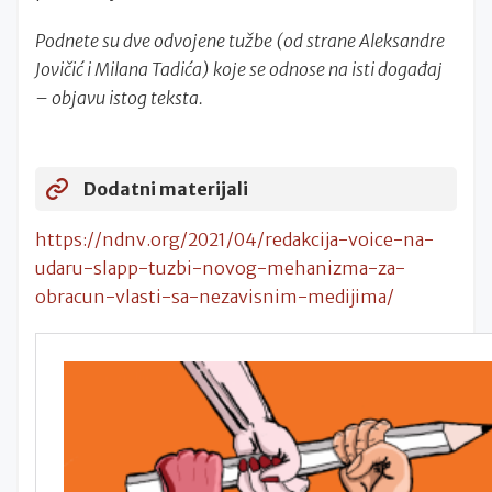
Podnete su dve odvojene tužbe (od strane Aleksandre
Jovičić i Milana Tadića) koje se odnose na isti događaj
– objavu istog teksta.
Dodatni materijali
https://ndnv.org/2021/04/redakcija-voice-na-
udaru-slapp-tuzbi-novog-mehanizma-za-
obracun-vlasti-sa-nezavisnim-medijima/