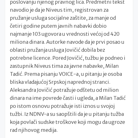
poslovanju njenog pravnog lica. Predmetni tekst
navodio je da je Niveus tim, registrovan za
pružanje usluga socijalne zaštite, za manje od
četiri godine putem javnih nabavki dobio
najmanje 103 ugovora u vrednosti većoj od 420
miliona dinara. Autorke navode da je prvi posao u
oblasti pružanja usluga Jovičić dobila bez
potrebne licence. Pored Jovičić, tužbu je podneo i
zastupnik Niveus tima za javne nabavke, Milan
Tadić. Prema pisanju VOICE-a, u pitanju je osoba
bliska vladajućoj Srpskoj naprednoj stranci.
Aleksandra Jovičić potražuje odštetu od milion
dinara na ime povrede časti i ugleda, a Milan Tadić
po istom osnovu potražuje isti iznos u svojoj
tužbi. Iz NDNV-a su saopštili da je u pitanju tužba
koja povlači sudske troškove koji mogu da ugroze
rad njihovog medija.