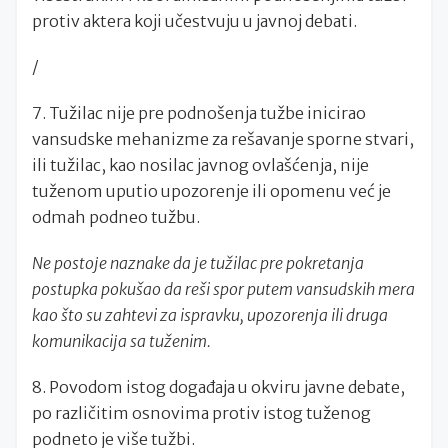
protiv aktera koji učestvuju u javnoj debati.
/
7. Tužilac nije pre podnošenja tužbe inicirao
vansudske mehanizme za rešavanje sporne stvari,
ili tužilac, kao nosilac javnog ovlašćenja, nije
tuženom uputio upozorenje ili opomenu već je
odmah podneo tužbu.
Ne postoje naznake da je tužilac pre pokretanja
postupka pokušao da reši spor putem vansudskih mera
kao što su zahtevi za ispravku, upozorenja ili druga
komunikacija sa tuženim.
8. Povodom istog događaja u okviru javne debate,
po različitim osnovima protiv istog tuženog
podneto je više tužbi.