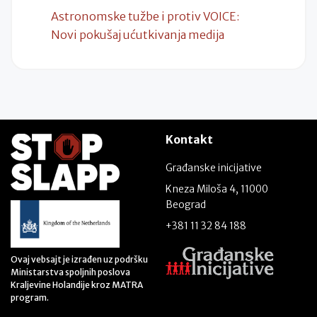
Astronomske tužbe i protiv VOICE:
Novi pokušaj ućutkivanja medija
Kontakt
Građanske inicijative
Kneza Miloša 4, 11000
Beograd
+381 11 32 84 188
Ovaj vebsajt je izrađen uz podršku
Ministarstva spoljnih poslova
Kraljevine Holandije kroz MATRA
program.