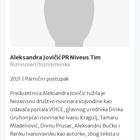
Aleksandra Jovičić PR Niveus Tim
Biznismen/biznismenka
2021 | Parnični postupak
Preduzetnica Aleksandra Jovičić tužila je
Nezavisno društvo novinara Vojvodine kao
izdavača portala VOICE, glavnog urednika Dinka
Gruhonjića i novinarke Ivanu Kragulj, Tamaru
Mladenović, Divnu Prusac, Aleksandru Bučko i
Ranku Ivanovavsku kao autorke, zbog teksta o