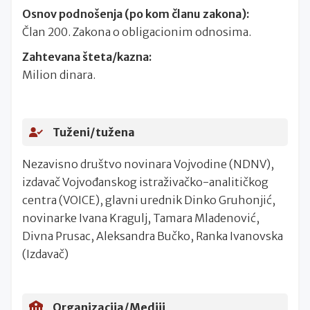
Osnov podnošenja (po kom članu zakona):
Član 200. Zakona o obligacionim odnosima.
Zahtevana šteta/kazna:
Milion dinara.
Tuženi/tužena
Nezavisno društvo novinara Vojvodine (NDNV),
izdavač Vojvođanskog istraživačko-analitičkog
centra (VOICE), glavni urednik Dinko Gruhonjić,
novinarke Ivana Kragulj, Tamara Mladenović,
Divna Prusac, Aleksandra Bučko, Ranka Ivanovska
(Izdavač)
Organizacija/Mediji