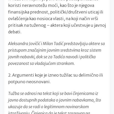
koristi neravnotežu moći, kao što je njegova
finansijska prednost, politički/društveni uticaj ili
ovlašćenja kao nosioca vlasti, na koji način vrši
pritisak na tuženog – aktera koji učestvuje u javnoj
debati.
Aleksandra Jovičić i Milan Tadić predstavljaju aktere sa
pristupom značajnim javnim sredstvima kroz sistem
javnih nabavki, dok se za Tadića navodi i politička
povezanost sa vladajućom strankom.
2. Argumenti koje je izneo tužilac su delimično ili
potpuno neosnovani.
Tužba se odnosi na tekst koji se bavi činjenicama iz
javno dostupnih podataka o javnim nabavkama, što
ukazuje da se radi o legitimnom novinarskom
istraživanju. Činjenica da je tekst zasnovan na