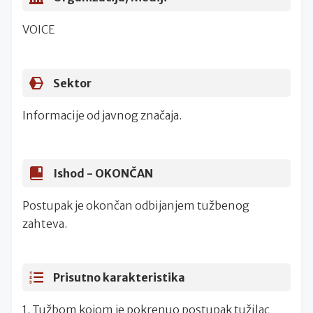
VOICE
Sektor
Informacije od javnog značaja.
Ishod -
OKONČAN
Postupak je okončan odbijanjem tužbenog
zahteva.
Prisutno karakteristika
1. Tužbom kojom je pokrenuo postupak tužilac